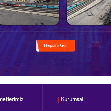
Hepsini Gör
metlerimiz
Kurumsal